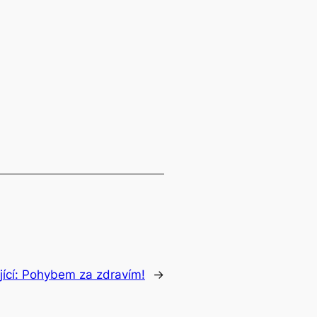
ící:
Pohybem za zdravím!
→