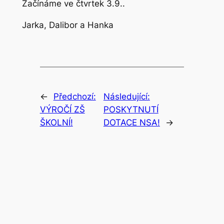
Začínáme ve čtvrtek 3.9..
Jarka, Dalibor a Hanka
←
Předchozí:
Následující:
VÝROČÍ ZŠ
POSKYTNUTÍ
ŠKOLNÍ!
DOTACE NSA!
→